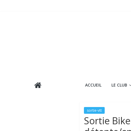
Passer
au
contenu
ACCUEIL
LE CLUB
sortie-vtt
Sortie Bik