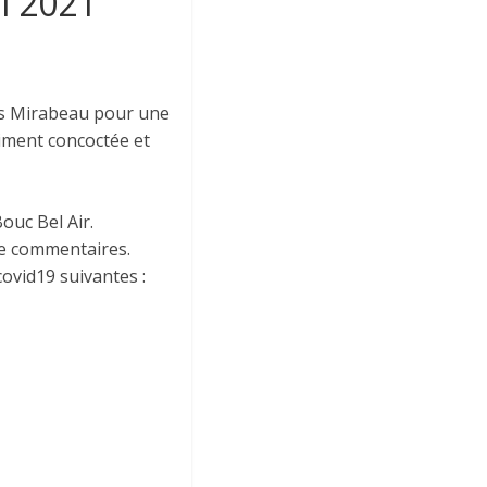
i 2021
es Mirabeau pour une
timent concoctée et
ouc Bel Air.
e commentaires.
ovid19 suivantes :