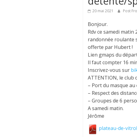
détente/sp
20 mai 2021
Post Fr
Bonjour.
Rdv ce samedi matin
randonnée roulante su
offerte par Hubert !
Lien gmaps du départ
Il faut compter 16 mi
Inscrivez-vous sur
bi
ATTENTION, le club d
– Port du masque au d
– Respect des distanc
– Groupes de 6 per
A samedi matin.
Jérôme
plateau-de-vitrol