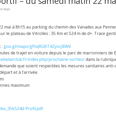
ortif – du samedi matin 22 ma
om Mail
 22 mai à 8h15 au parking du chemin des Vanades aux Penn
r le plateau de Vitrolles : 35 Km et 524 m de d+. Trace gen
 :
goo.gl/maps/gfhqRGBT4ZyocJ8W6
nutes de trajet en voiture depuis le parc de marronniers de B
kebelairclub.fr/index.php/prochaine-sorties/
dans la rubriqu
emande que soient respectées les mesures sanitaires anti-c
épart et à l’arrivée.
es
sonnes maximum
les_35k524d-Profil.pdf