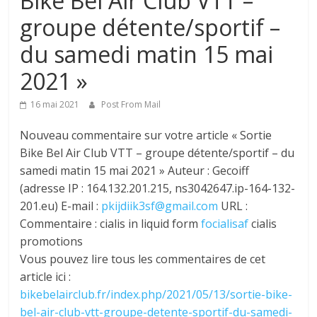
Bike Bel Air Club VTT –
groupe détente/sportif –
du samedi matin 15 mai
2021 »
16 mai 2021
Post From Mail
Nouveau commentaire sur votre article « Sortie
Bike Bel Air Club VTT – groupe détente/sportif – du
samedi matin 15 mai 2021 » Auteur : Gecoiff
(adresse IP : 164.132.201.215, ns3042647.ip-164-132-
201.eu) E-mail :
pkijdiik3sf@gmail.com
URL :
Commentaire : cialis in liquid form
focialisaf
cialis
promotions
Vous pouvez lire tous les commentaires de cet
article ici :
bikebelairclub.fr/index.php/2021/05/13/sortie-bike-
bel-air-club-vtt-groupe-detente-sportif-du-samedi-