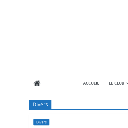
Passer
au
contenu
ACCUEIL
LE CLUB
Divers
Divers