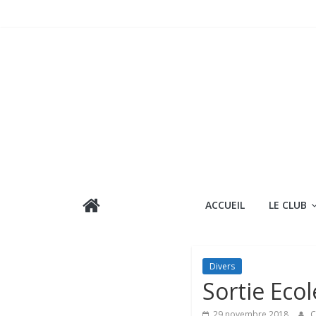
Passer
au
contenu
ACCUEIL
LE CLUB
Divers
Sortie Eco
29 novembre 2018
C