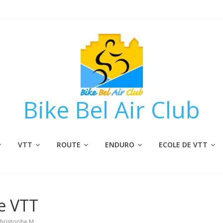
Bike Bel Air Club
VTT
ROUTE
ENDURO
ECOLE DE VTT
le VTT
hristophe M