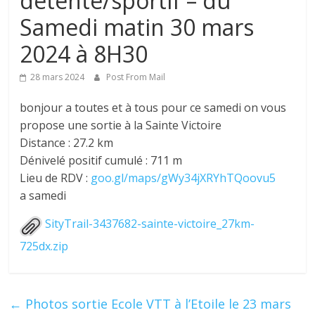
détente/sportif – du
Samedi matin 30 mars
2024 à 8H30
28 mars 2024
Post From Mail
bonjour a toutes et à tous pour ce samedi on vous
propose une sortie à la Sainte Victoire
Distance : 27.2 km
Dénivelé positif cumulé : 711 m
Lieu de RDV :
goo.gl/maps/gWy34jXRYhTQoovu5
a samedi
SityTrail-3437682-sainte-victoire_27km-
725dx.zip
←
Photos sortie Ecole VTT à l’Etoile le 23 mars