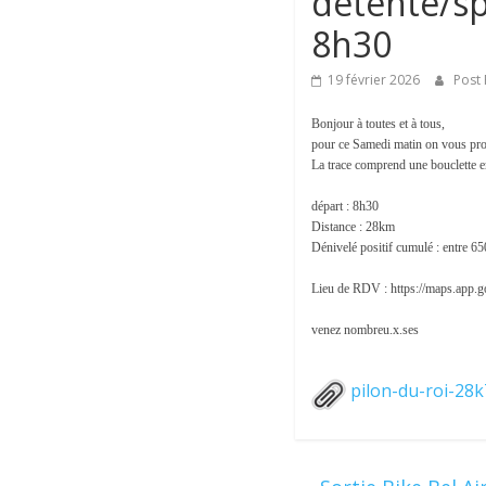
détente/sp
8h30
19 février 2026
Post 
Bonjour à toutes et à tous,
pour ce Samedi matin on vous prop
La trace comprend une bouclette 
départ : 8h30
Distance : 28km
Dénivelé positif cumulé : entre 
Lieu de RDV : https://maps.ap
venez nombreu.x.ses
pilon-du-roi-28k