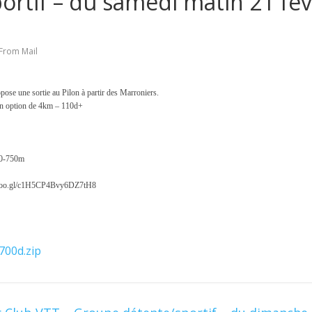
ortif – du samedi matin 21 fév
From Mail
ose une sortie au Pilon à partir des Marroniers.
en option de 4km – 110d+
650-750m
p.goo.gl/c1H5CP4Bvy6DZ7tH8
700d.zip