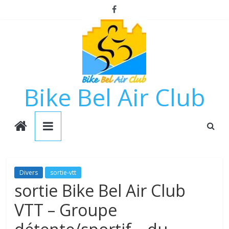
Passer
au
contenu
Bike Bel Air Club
Divers
sortie-vtt
sortie Bike Bel Air Club
VTT – Groupe