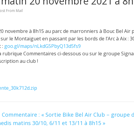
 matin 20 novembre 2021 à 8
ost From Mail
20 novembre à 8h15 au parc de marronniers à Bouc Bel Air
 sur le Montaiguet en passant par les bords de l’Arc à Aix : 
 :
goo.gl/maps/nLkdG5PbyQ13d5fs9
la rubrique Commentaires ci-dessous ou sur le groupe Signa
scription au club !
nte_30k712d.zip
] Commentaire : « Sortie Bike Bel Air Club – groupe 
is matins 30/10, 6/11 et 13/11 à 8h15 »