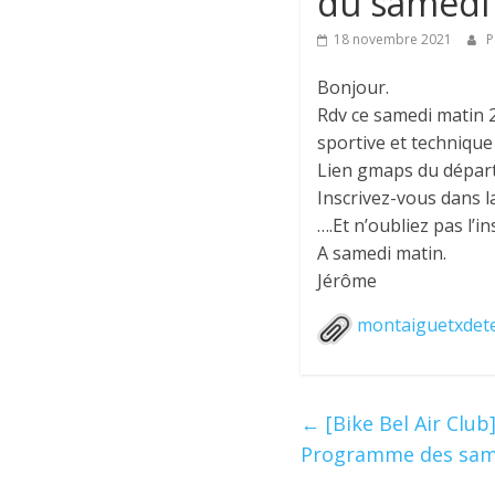
du samedi
18 novembre 2021
P
Bonjour.
Rdv ce samedi matin 
sportive et technique
Lien gmaps du départ
Inscrivez-vous dans 
….Et n’oubliez pas l’in
A samedi matin.
Jérôme
montaiguetxdete
←
[Bike Bel Air Club
Programme des samed