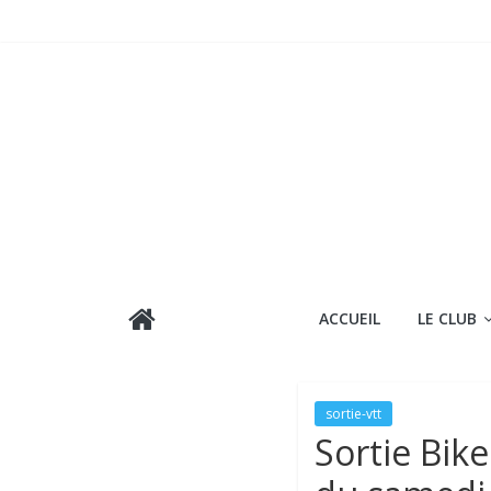
Passer
au
contenu
ACCUEIL
LE CLUB
sortie-vtt
Sortie Bike