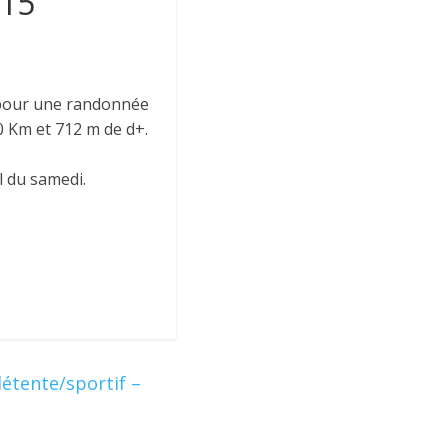
h15
 pour une randonnée
30 Km et 712 m de d+.
l du samedi.
détente/sportif –