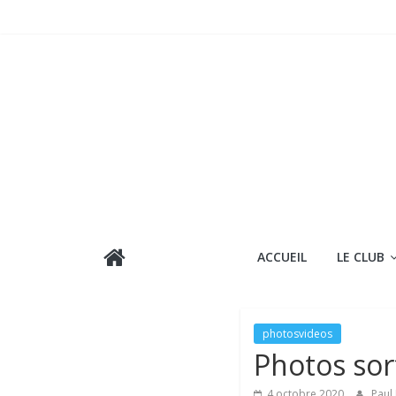
Passer
au
contenu
ACCUEIL
LE CLUB
photosvideos
Photos sort
4 octobre 2020
Paul