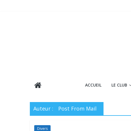
Passer
au
contenu
ACCUEIL
LE CLUB
Auteur :
Post From Mail
Divers