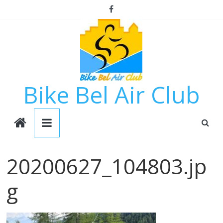
Passer
au
contenu
Bike Bel Air Club
20200627_104803.jp
g