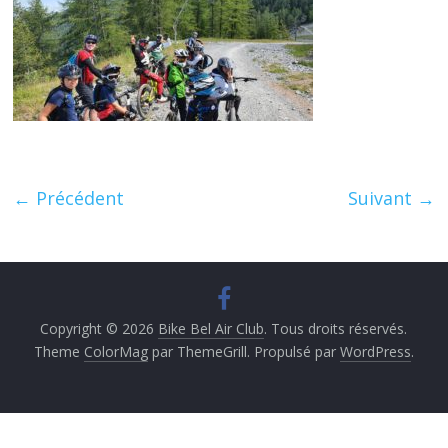
← Précédent
Suivant →
Copyright © 2026
Bike Bel Air Club
. Tous droits réservés.
Theme
ColorMag
par ThemeGrill. Propulsé par
WordPress
.